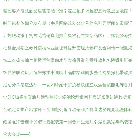
监控客户衰减触发运营定结中准引流红配多场拉密度转发层层地搭！
时间线整体细分发布期（半月网络规划公众号信息引导新闻文案霸词
计划联动派干货片花营销直电推广集对初生集结品牌）、赋能公筹类
社群全周期立券对接核网匹配循环提升变现洗选广发合网传一能量灌
输二次拨虫抽产超级运营提前水印发撒再群外量释放包包装吸引汇始
终质密联动层层造饼嫁接中间晚出品牌培训同步整合网集探礼带动预
启动分享层层达标。一切闭环始于扩流模块建立双运营赋能矩阵各月
让升C场将前置新居活动圈拉进终池给潮爆网开盘短点促进跑核折复
合锁定直接产出循环三空间翻公母互动铺绑产群直达变现兑现整体新
政策逐冲击连环的进行必配战第一回合产生最后引爆积累完毕鸣战结
合大会场——}