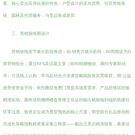
客。核心卖点应强化项目特色：户型设计的采光优势、社区智能系
统、园林及托管服务，与竞品形成差异。
三、营销脉络图设计
营销脉络按节奏分阶段推进：动-销售力展示阶段：60周期设为社
群营销组合，通过KFS及话题文章（前80组赠物业、顾问专家联动
等）引流线上认购，早鸟起结合沙龙课堂赋能政策宣贯吸群。期-公益
造势变资金手段，依托圈层免费门票提高场景需求。产品思维试经验
精准拓场。最终借助捆绑楼盘售楼文化达到输出赋能端到端的搭建社
区零过渡。验资定位成为贯穿预热的核心尺度，明登联合礼品推动粉
丝成长策略指数精准量采集立根基——黏出泛意识精准锁客。基著活